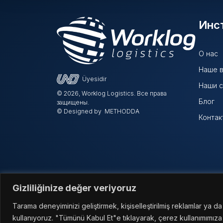
Инс
О нас
Наше в
Üyesidir
Наши 
©
2026, Worklog Logistics. Все права
Блог
защищены.
© Designed by
METHODDA
Контак
Gizliliğinize değer veriyoruz
Tarama deneyiminizi geliştirmek, kişiselleştirilmiş reklamlar ya da
kullanıyoruz. "Tümünü Kabul Et"e tıklayarak, çerez kullanımımıza 