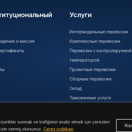
титуциональный
Услуги
Интермодальные перевозки
идение и миссия
Комплексные перевозки
сертификаты
Перевозки с контролируемой
температурой
ты
Проектные перевозки
Сборные перевозки
Склад
Таможенные услуги
Перевозка опасных грузов
Перевозки в третьи страны
 içerikler sunmak ve trafiğimizi analiz etmek için çerezleri
Kişi
izin vermiş olursunuz.
Çerez politikası