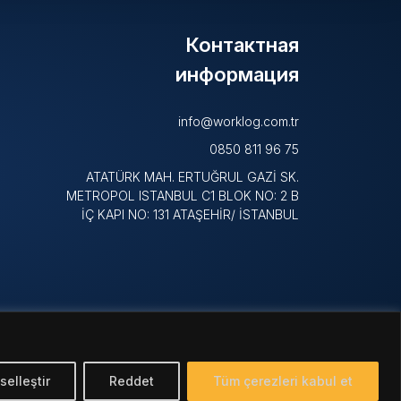
Контактная
информация
info@worklog.com.tr
0850 811 96 75
ATATÜRK MAH. ERTUĞRUL GAZİ SK.
METROPOL ISTANBUL C1 BLOK NO: 2 B
İÇ KAPI NO: 131 ATAŞEHİR/ İSTANBUL
selleştir
Reddet
Tüm çerezleri kabul et