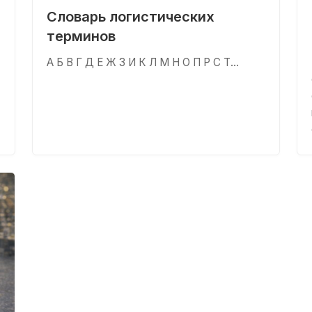
Словарь логистических
терминов
А Б В Г Д Е Ж З И К Л М Н О П Р С Т…