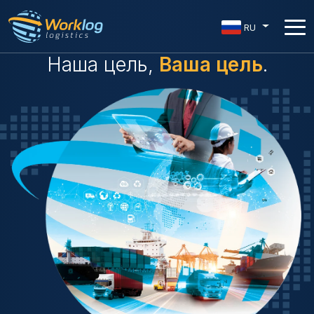
RU
Наша цель,
Ваша цель
.
Логистика в каждой сфере
жизни, Логистика в каждой
сфере
WORKLOG
Мы предлагаем быстрые, надежные, полные и частичные
логистические перевозки с помощью нашего
высококлассного автопарка, автомобили и оборудование
которого периодически обновляются.
Получить подробную информацию
Широкая сфера применения в