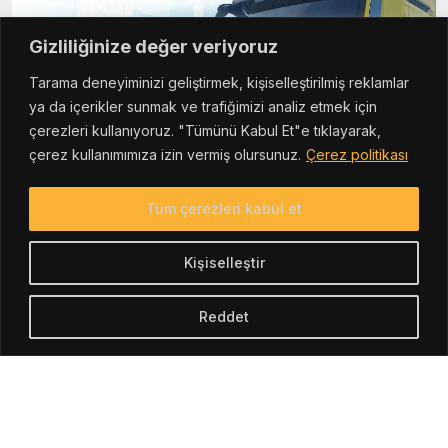
Gizliliğinize değer veriyoruz
Tarama deneyiminizi geliştirmek, kişiselleştirilmiş reklamlar
ya da içerikler sunmak ve trafiğimizi analiz etmek için
çerezleri kullanıyoruz. "Tümünü Kabul Et"e tıklayarak,
çerez kullanımımıza izin vermiş olursunuz.
Çerez politikası
Tüm çerezleri kabul et
Kişiselleştir
Reddet
Логистика Worklog
Ключевой партнер по
решениям в логистике
Worklog Logistics выделяется как компания, предоставляющая
широкий спектр логистических услуг. Компания предлагает