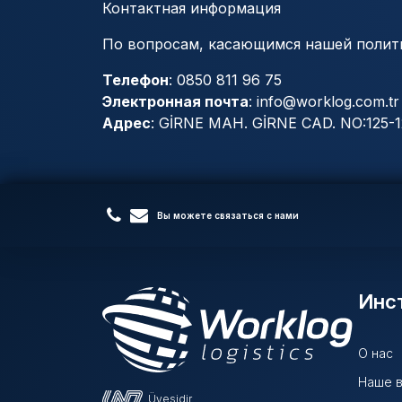
Контактная информация
По вопросам, касающимся нашей полити
Телефон
: 0850 811 96 75
Электронная почта
:
info@worklog.com.tr
Адрес
: GİRNE MAH. GİRNE CAD. NO:12
Вы можете связаться с нами
Инс
О нас
Наше в
Üyesidir