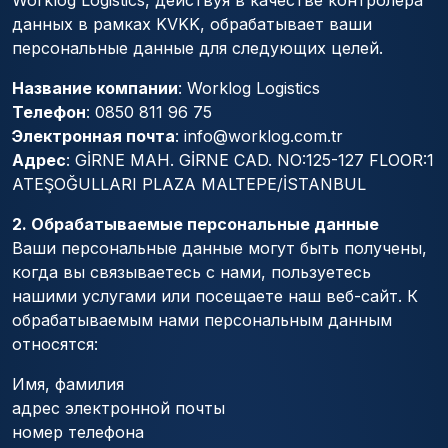
Worklog Logistics, действуя в качестве контролера
данных в рамках KVKK, обрабатывает ваши
персональные данные для следующих целей.
Название компании
: Worklog Logistics
Телефон
: 0850 811 96 75
Электронная почта
:
info@worklog.com.tr
Адрес
: GİRNE MAH. GİRNE CAD. NO:125-127 FLOOR:1
ATEŞOĞULLARI PLAZA MALTEPE/İSTANBUL
2. Обрабатываемые персональные данные
Ваши персональные данные могут быть получены,
когда вы связываетесь с нами, пользуетесь
нашими услугами или посещаете наш веб-сайт. К
обрабатываемым нами персональным данным
относятся:
Имя, фамилия
адрес электронной почты
номер телефона