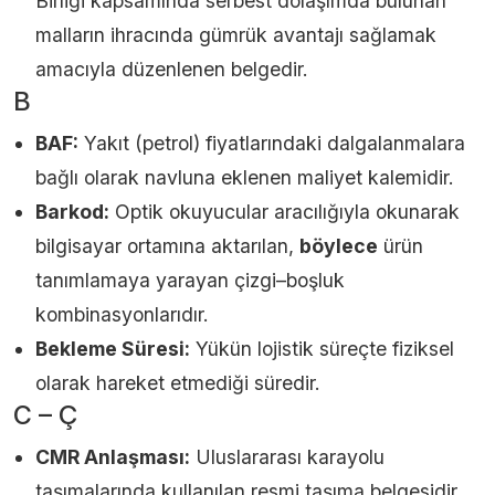
Birliği kapsamında serbest dolaşımda bulunan
malların ihracında gümrük avantajı sağlamak
amacıyla düzenlenen belgedir.
B
BAF:
Yakıt (petrol) fiyatlarındaki dalgalanmalara
bağlı olarak navluna eklenen maliyet kalemidir.
Barkod:
Optik okuyucular aracılığıyla okunarak
bilgisayar ortamına aktarılan,
böylece
ürün
tanımlamaya yarayan çizgi–boşluk
kombinasyonlarıdır.
Bekleme Süresi:
Yükün lojistik süreçte fiziksel
olarak hareket etmediği süredir.
C – Ç
CMR Anlaşması:
Uluslararası karayolu
taşımalarında kullanılan resmi taşıma belgesidir