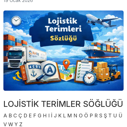
19 Ocak 2026
LOJİSTİK TERİMLER SÖĞLÜĞÜ
A B C Ç D E F G H I İ J K L M N O Ö P R S Ş T U Ü
V W Y Z