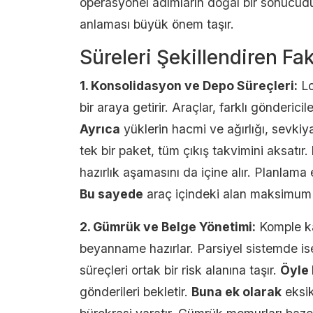
operasyonel adımların doğal bir sonucud
anlaması büyük önem taşır.
Süreleri Şekillendiren Fak
1. Konsolidasyon ve Depo Süreçleri:
Lo
bir araya getirir. Araçlar, farklı gönderic
Ayrıca
yüklerin hacmi ve ağırlığı, sevkiy
tek bir paket, tüm çıkış takvimini aksatır.
hazırlık aşamasını da içine alır. Planlama 
Bu sayede
araç içindeki alan maksimum ve
2. Gümrük ve Belge Yönetimi:
Komple k
beyanname hazırlar. Parsiyel sistemde ise 
süreçleri ortak bir risk alanına taşır.
Öyle 
gönderileri bekletir.
Buna ek olarak
eksik