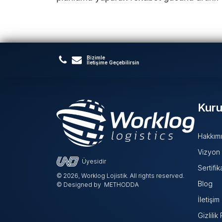
Bizimle
İletişime Geçebilirsin
Kuru
Hakkım
Vizyon
Üyesidir
Sertifik
©
2026, Worklog Lojistik. All rights reserved.
Blog
© Designed by
METHODDA
İletişim
Gizlilik 