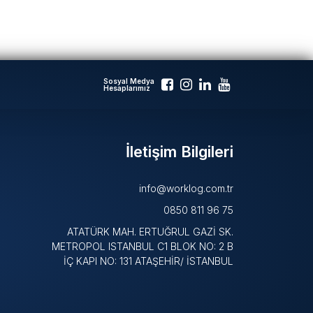
Sosyal Medya
Hesaplarımız
İletişim Bilgileri
info@worklog.com.tr
0850 811 96 75
ATATÜRK MAH. ERTUĞRUL GAZİ SK.
METROPOL ISTANBUL C1 BLOK NO: 2 B
İÇ KAPI NO: 131 ATAŞEHİR/ İSTANBUL