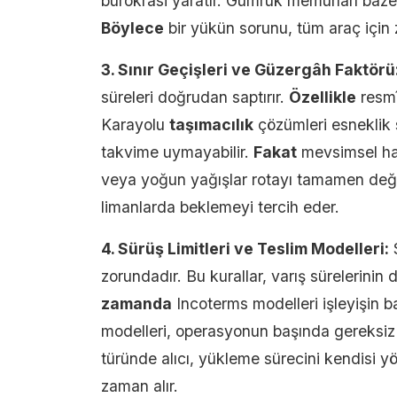
bürokrasi yaratır. Gümrük memurları baze
Böylece
bir yükün sorunu, tüm araç için
3. Sınır Geçişleri ve Güzergâh Faktörü
süreleri doğrudan saptırır.
Özellikle
resmî 
Karayolu
taşımacılık
çözümleri esneklik s
takvime uymayabilir.
Fakat
mevsimsel hava
veya yoğun yağışlar rotayı tamamen değiş
limanlarda beklemeyi tercih eder.
4. Sürüş Limitleri ve Teslim Modelleri:
S
zorundadır. Bu kurallar, varış sürelerini
zamanda
Incoterms modelleri işleyişin ba
modelleri, operasyonun başında gereksiz 
türünde alıcı, yükleme sürecini kendisi y
zaman alır.