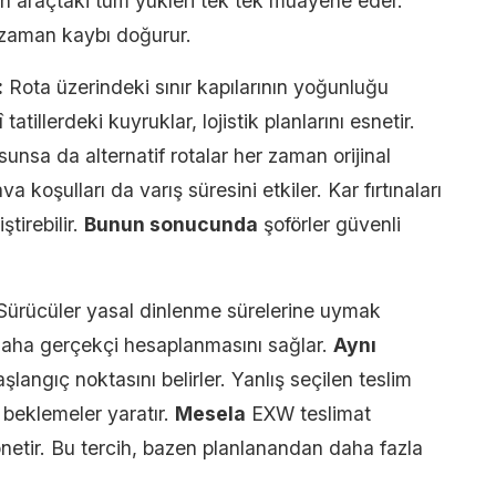
n araçtaki tüm yükleri tek tek muayene eder.
 zaman kaybı doğurur.
:
Rota üzerindeki sınır kapılarının yoğunluğu
tatillerdeki kuyruklar, lojistik planlarını esnetir.
unsa da alternatif rotalar her zaman orijinal
 koşulları da varış süresini etkiler. Kar fırtınaları
tirebilir.
Bunun sonucunda
şoförler güvenli
ürücüler yasal dinlenme sürelerine uymak
n daha gerçekçi hesaplanmasını sağlar.
Aynı
şlangıç noktasını belirler. Yanlış seçilen teslim
beklemeler yaratır.
Mesela
EXW teslimat
önetir. Bu tercih, bazen planlanandan daha fazla